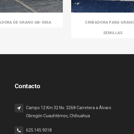
ADORA DE GRANO AB-500A
CRIBADORA PARA GRANO
SEMILLAS
Contacto
Campo 12 Km 32 No. 3268 Carretera a Álvaro
Obregón Cuauhtémoc, Chihuahua
625.145.9018